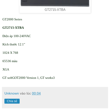
GT2715-XTBA
GT2000 Series
GT2715-XTBA
Điện áp 100-240VAC
Kích thước 12.1"
1024 X 768
65536 màu
XGA
GT softGOT2000 Version 1, GT works3
Unknown
vào lúc
00:04
Chia sẻ