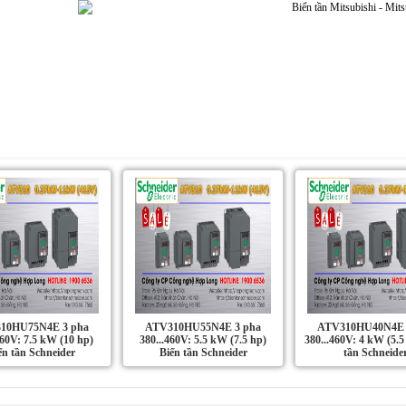
Dự án | Ứng dụng
Liên Hệ
Tin Tức
10HU75N4E 3 pha
ATV310HU55N4E 3 pha
ATV310HU40N4E 
460V: 7.5 kW (10 hp)
380...460V: 5.5 kW (7.5 hp)
380...460V: 4 kW (5.5
ến tần Schneider
Biến tần Schneider
tần Schneide