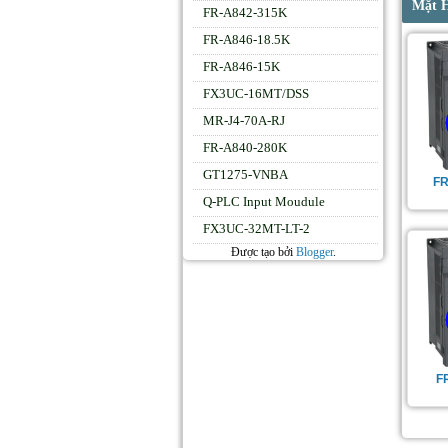
Mặt 
FR-A842-315K
FR-A846-18.5K
FR-A846-15K
FX3UC-16MT/DSS
MR-J4-70A-RJ
FR-A840-280K
GT1275-VNBA
FR
Q-PLC Input Moudule
FX3UC-32MT-LT-2
Được tạo bởi
Blogger
.
F