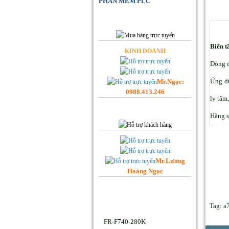
PHẦN MỀM PLC
Đặt Hàng Online
Biến t
KINH DOANH
Dòng đ
Ứng dụ
Mr.Ngọc:
0988.413.246
ly tâm,
Hỗ trợ Khách hàng
Hãng s
Mr.Lương
Hoàng Ngọc
Facebook Hoplongtech
Sản phẩm Hot
Tag:
a
FR-F740-280K