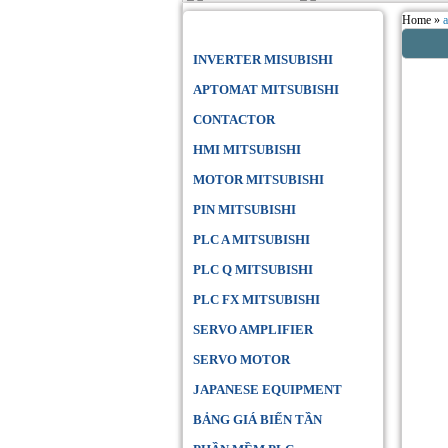
Home »
Danh Mục Sản Phẩm
INVERTER MISUBISHI
APTOMAT MITSUBISHI
CONTACTOR
HMI MITSUBISHI
MOTOR MITSUBISHI
PIN MITSUBISHI
PLC A MITSUBISHI
PLC Q MITSUBISHI
PLC FX MITSUBISHI
SERVO AMPLIFIER
SERVO MOTOR
JAPANESE EQUIPMENT
BẢNG GIÁ BIẾN TẦN