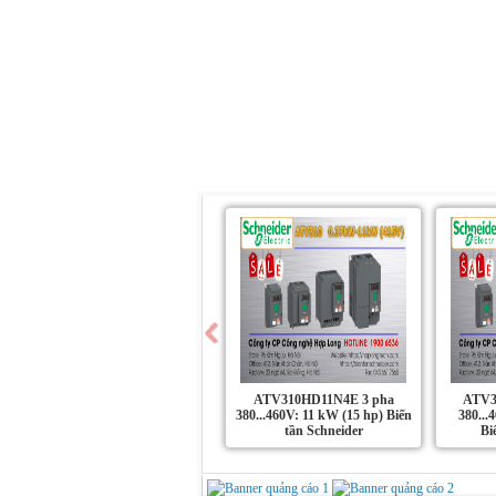
Trang chủ
Giới Thiệu
Sản Phẩm
ATV310HD11N4E 3 pha
ATV3
380...460V: 11 kW (15 hp) Biến
380...
tần Schneider
Bi