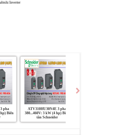
3 pha
ATV310HU30N4E 3 pha
ATV310HU22N4E 3 pha
 hp) Biến
380...460V: 3 kW (4 hp) Biến
380...460V: 2.2 kW (3 hp) Biến
r
tần Schneider
tần Schneider