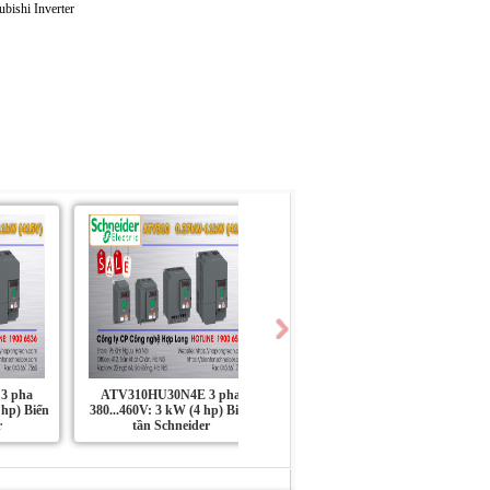
3 pha
ATV310HU30N4E 3 pha
ATV310HU22N4E 3 pha
 hp) Biến
380...460V: 3 kW (4 hp) Biến
380...460V: 2.2 kW (3 hp) Biến
r
tần Schneider
tần Schneider