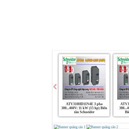
Trang chủ
Giới Thiệu
Sản Phẩm
ATV310HD11N4E 3 pha
ATV3
380...460V: 11 kW (15 hp) Biến
380...
tần Schneider
Bi