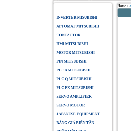
Home »
Danh Mục Sản Phẩm
INVERTER MISUBISHI
APTOMAT MITSUBISHI
CONTACTOR
HMI MITSUBISHI
MOTOR MITSUBISHI
PIN MITSUBISHI
PLC A MITSUBISHI
PLC Q MITSUBISHI
PLC FX MITSUBISHI
SERVO AMPLIFIER
SERVO MOTOR
JAPANESE EQUIPMENT
BẢNG GIÁ BIẾN TẦN