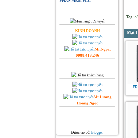
PHẦN MỀM PLC
Đặt Hàng Online
Tag:
a
KINH DOANH
Mặt 
Mr.Ngọc:
0988.413.246
Hỗ trợ Khách hàng
FR
Mr.Lương
Hoàng Ngọc
Facebook Hoplongtech
Sản phẩm Hot
Được tạo bởi
Blogger
.