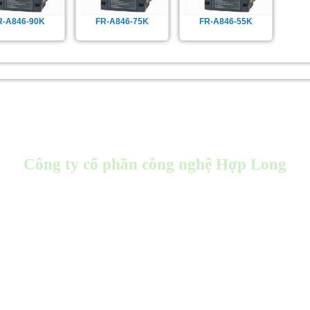
R-A846-90K
FR-A846-75K
FR-A846-55K
Công ty cổ phần công nghệ Hợp Long
Store : 96 Kim Ngưu, Hai Bà Trưng, Hà Nội
Office: Tầng 3 - HH01 -87 Lĩnh Nam - Hoàng Mai - Hà Nội
Kho hàng: 972 Bạch Đằng - Hai Bà Trưng - Hà Nội
Factoy : 22 ngõ 64 Sài Đồng, Long Biên, Hà Nội
Email :
info@hoplongtech.com.vn
Hotline : 1900 6536
ation
Biến tần LS
Biến tần Toshiba
Idec Việt Nam
Autonics Việt Nam
Biế