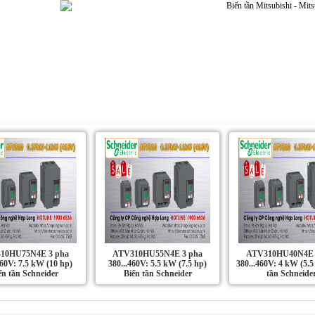
Dự án | Ứng dụng
Liên Hệ
Tin Tức
10HU75N4E 3 pha
ATV310HU55N4E 3 pha
ATV310HU40N4E 
460V: 7.5 kW (10 hp)
380...460V: 5.5 kW (7.5 hp)
380...460V: 4 kW (5.5
ến tần Schneider
Biến tần Schneider
tần Schneide