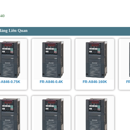
840
Hàng Liên Quan
-A846-0.75K
FR-A846-0.4K
FR-A846-160K
F