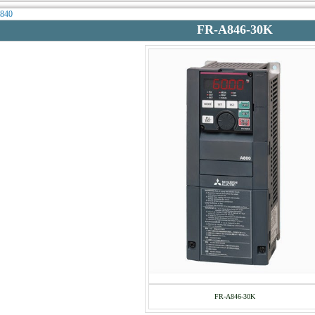
a840
FR-A846-30K
FR-A846-30K