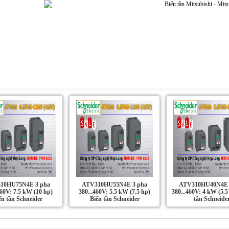
Dự án | Ứng dụng
Liên Hệ
Tin Tức
10HU75N4E 3 pha
ATV310HU55N4E 3 pha
ATV310HU40N4E 
460V: 7.5 kW (10 hp)
380...460V: 5.5 kW (7.5 hp)
380...460V: 4 kW (5.5
ến tần Schneider
Biến tần Schneider
tần Schneide