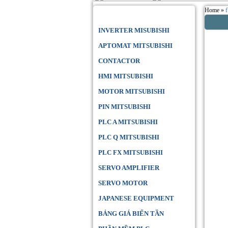
Home »
Danh Mục Sản Phẩm
INVERTER MISUBISHI
APTOMAT MITSUBISHI
CONTACTOR
HMI MITSUBISHI
MOTOR MITSUBISHI
PIN MITSUBISHI
PLC A MITSUBISHI
PLC Q MITSUBISHI
PLC FX MITSUBISHI
SERVO AMPLIFIER
SERVO MOTOR
JAPANESE EQUIPMENT
BẢNG GIÁ BIẾN TẦN