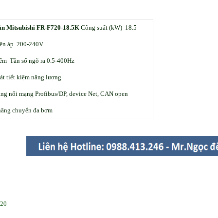
ần Mitsubishi FR-F720-18.5K
Công suất (kW) 18.5
iện áp 200-240V
ểm Tần số ngõ ra 0.5-400Hz
át tiết kiệm năng lượng
ng nối mạng Profibus/DP, device Net, CAN open
năng chuyển đa bơm
720