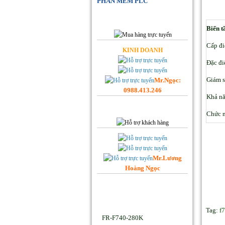
PHẦN MỀM PLC
Đặt Hàng Online
Biến t
Cấp đ
KINH DOANH
Đặc đi
Giám s
Mr.Ngọc:
0988.413.246
Khả nă
Hỗ trợ Khách hàng
Chức 
Mr.Lương
Hoàng Ngọc
Facebook Hoplongtech
Sản phẩm Hot
Tag:
f
FR-F740-280K