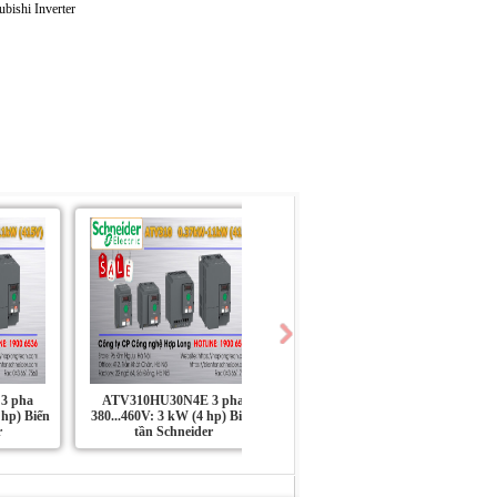
3 pha
ATV310HU30N4E 3 pha
ATV310HU22N4E 3 pha
 hp) Biến
380...460V: 3 kW (4 hp) Biến
380...460V: 2.2 kW (3 hp) Biến
r
tần Schneider
tần Schneider