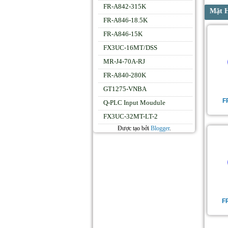
FR-A842-315K
Mặt 
FR-A846-18.5K
FR-A846-15K
FX3UC-16MT/DSS
MR-J4-70A-RJ
FR-A840-280K
GT1275-VNBA
F
Q-PLC Input Moudule
FX3UC-32MT-LT-2
Được tạo bởi
Blogger
.
F