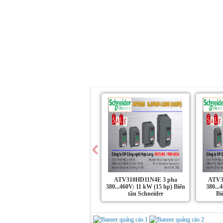
Trang chủ
Giới Thiệu
Sản Phẩm
ATV310HD11N4E 3 pha
ATV3
380...460V: 11 kW (15 hp) Biến
380...
tần Schneider
Bi