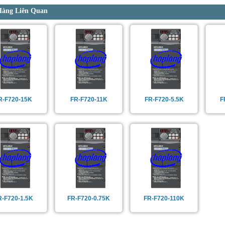
Hàng Liên Quan
R-F720-15K
FR-F720-11K
FR-F720-5.5K
F
R-F720-1.5K
FR-F720-0.75K
FR-F720-110K