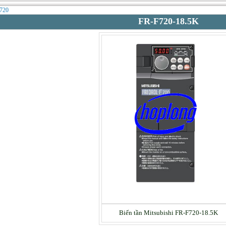
f720
FR-F720-18.5K
Biến tần Mitsubishi FR-F720-18.5K