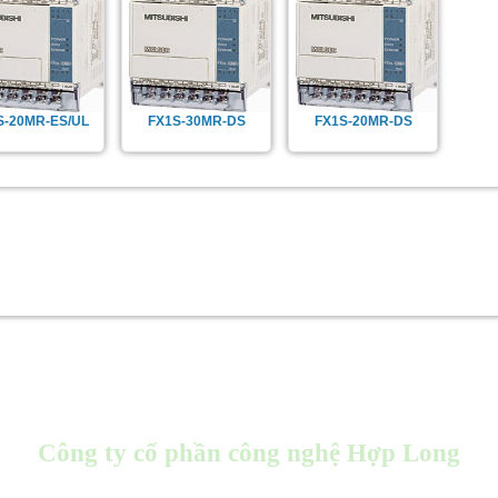
S-20MR-ES/UL
FX1S-30MR-DS
FX1S-20MR-DS
Công ty cổ phần công nghệ Hợp Long
Store : 96 Kim Ngưu, Hai Bà Trưng, Hà Nội