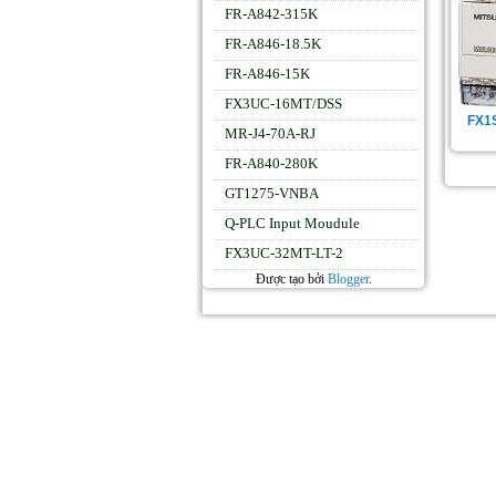
FR-A842-315K
FR-A846-18.5K
FR-A846-15K
FX3UC-16MT/DSS
FX1
MR-J4-70A-RJ
FR-A840-280K
GT1275-VNBA
Q-PLC Input Moudule
FX3UC-32MT-LT-2
Được tạo bởi
Blogger
.