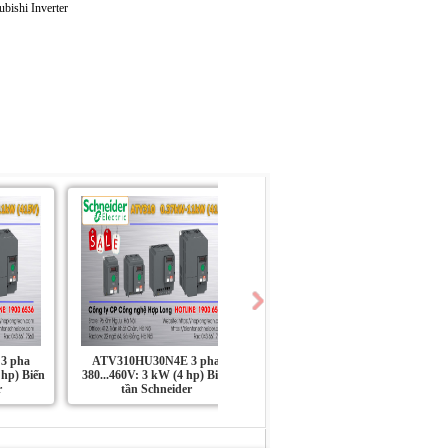
3 pha
ATV310HU30N4E 3 pha
ATV310HU22N4E 3 pha
 hp) Biến
380...460V: 3 kW (4 hp) Biến
380...460V: 2.2 kW (3 hp) Biến
r
tần Schneider
tần Schneider