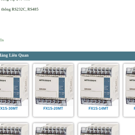
n thông RS232C, RS485
x1s
Hàng Liên Quan
FX1S-30MT
FX1S-20MT
FX1S-14MT