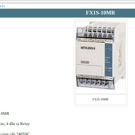
fx1s
FX1S-10MR
FX1S-10MR
-10MR
vào, 4 đầu ra Relay
 cung cấp 240VAC