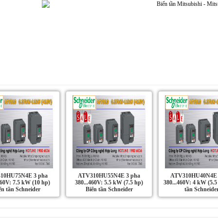
Dự án | Ứng dụng
Liên Hệ
Tin Tức
10HU75N4E 3 pha
ATV310HU55N4E 3 pha
ATV310HU40N4E 
460V: 7.5 kW (10 hp)
380...460V: 5.5 kW (7.5 hp)
380...460V: 4 kW (5.5
ến tần Schneider
Biến tần Schneider
tần Schneide