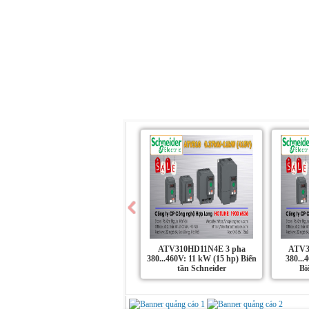
Trang chủ
Giới Thiệu
Sản Phẩm
ATV310HD11N4E 3 pha
ATV3
380...460V: 11 kW (15 hp) Biến
380...
tần Schneider
Bi