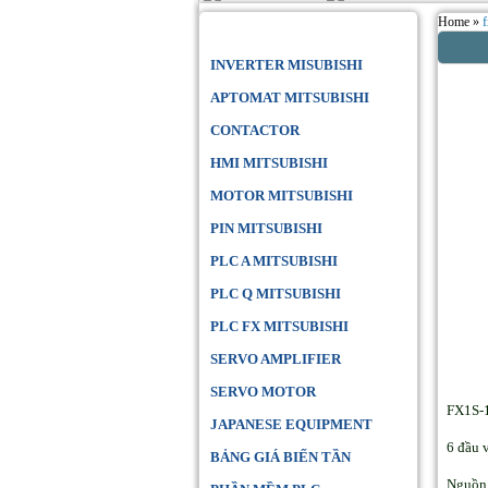
Home »
Danh Mục Sản Phẩm
INVERTER MISUBISHI
APTOMAT MITSUBISHI
CONTACTOR
HMI MITSUBISHI
MOTOR MITSUBISHI
PIN MITSUBISHI
PLC A MITSUBISHI
PLC Q MITSUBISHI
PLC FX MITSUBISHI
SERVO AMPLIFIER
SERVO MOTOR
FX1S
JAPANESE EQUIPMENT
6 đầu 
BẢNG GIÁ BIẾN TẦN
Nguồn