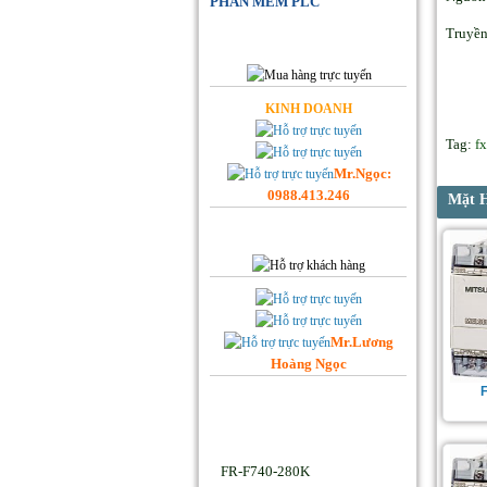
PHẦN MỀM PLC
Đặt Hàng Online
Truyề
KINH DOANH
Tag:
f
Mr.Ngọc:
0988.413.246
Mặt 
Hỗ trợ Khách hàng
Mr.Lương
Hoàng Ngọc
Facebook Hoplongtech
Sản phẩm Hot
FR-F740-280K