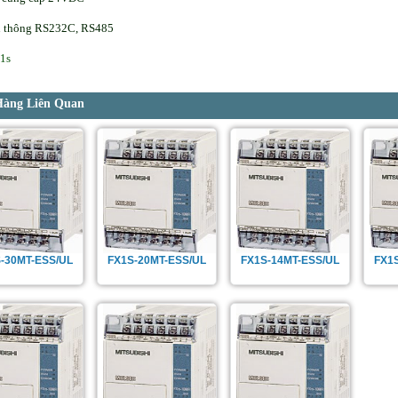
n thông RS232C, RS485
x1s
Hàng Liên Quan
-30MT-ESS/UL
FX1S-20MT-ESS/UL
FX1S-14MT-ESS/UL
FX1