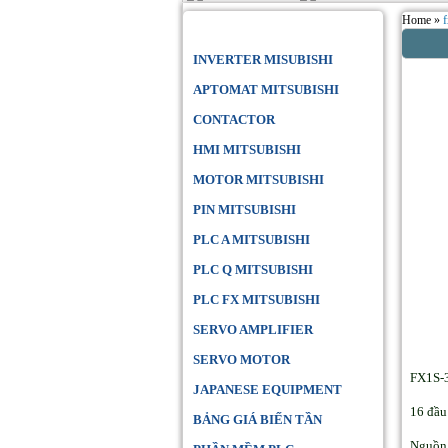
Home »
Danh Mục Sản Phẩm
INVERTER MISUBISHI
APTOMAT MITSUBISHI
CONTACTOR
HMI MITSUBISHI
MOTOR MITSUBISHI
PIN MITSUBISHI
PLC A MITSUBISHI
PLC Q MITSUBISHI
PLC FX MITSUBISHI
SERVO AMPLIFIER
SERVO MOTOR
FX1S-
JAPANESE EQUIPMENT
16 đầu 
BẢNG GIÁ BIẾN TẦN
Nguồn