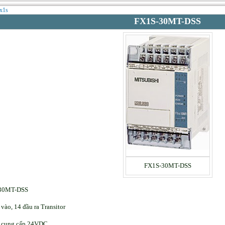
fx1s
FX1S-30MT-DSS
FX1S-30MT-DSS
30MT-DSS
vào, 14 đầu ra Transitor
 cung cấp 24VDC