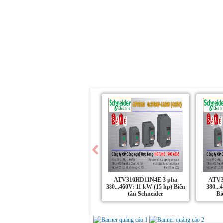
Trang chủ
Giới Thiệu
Sản Phẩm
ATV310HD11N4E 3 pha
ATV3
380...460V: 11 kW (15 hp) Biến
380...
tần Schneider
Bi