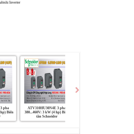
3 pha
ATV310HU30N4E 3 pha
ATV310HU22N4E 3 pha
 hp) Biến
380...460V: 3 kW (4 hp) Biến
380...460V: 2.2 kW (3 hp) Biến
r
tần Schneider
tần Schneider