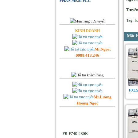
PHẦN MỀM PLC
Đặt Hàng Online
Truyề
Tag:
f
KINH DOANH
Mặt 
Mr.Ngọc:
0988.413.246
Hỗ trợ Khách hàng
FX1S
Mr.Lương
Hoàng Ngọc
Facebook Hoplongtech
Sản phẩm Hot
FR-F740-280K