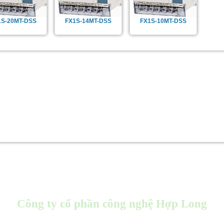
1S-20MT-DSS
FX1S-14MT-DSS
FX1S-10MT-DSS
Công ty cổ phần công nghệ Hợp Long
Store : 96 Kim Ngưu, Hai Bà Trưng, Hà Nội