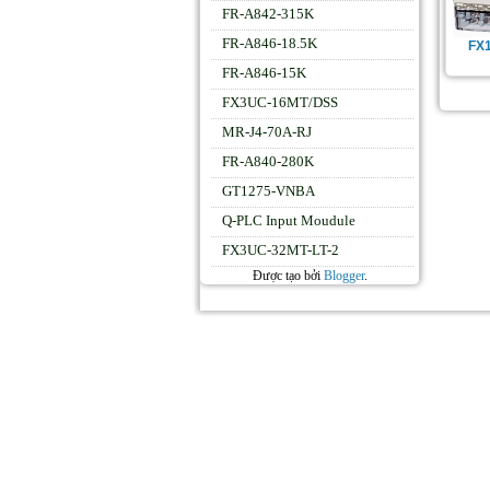
FR-A842-315K
FR-A846-18.5K
FX
FR-A846-15K
FX3UC-16MT/DSS
MR-J4-70A-RJ
FR-A840-280K
GT1275-VNBA
Q-PLC Input Moudule
FX3UC-32MT-LT-2
Được tạo bởi
Blogger
.