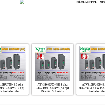
Dự án | Ứng dụng
Liên Hệ
Tin Tức
10HU75N4E 3 pha
ATV310HU55N4E 3 pha
ATV310HU40N4E 
460V: 7.5 kW (10 hp)
380...460V: 5.5 kW (7.5 hp)
380...460V: 4 kW (5.5
ến tần Schneider
Biến tần Schneider
tần Schneide