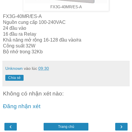
FX3G-40MR/ES-A
FX3G-40MR/ES-A
Nguồn cung cấp 100-240VAC
24 đầu vào
16 đầu ra Relay
Khả năng mở rộng 16-128 đầu vào/ra
Công suất 32W
Bộ nhớ trong 32Kb
Unknown
vào lúc
09:30
Chia sẻ
Không có nhận xét nào:
Đăng nhận xét
‹
›
Trang chủ