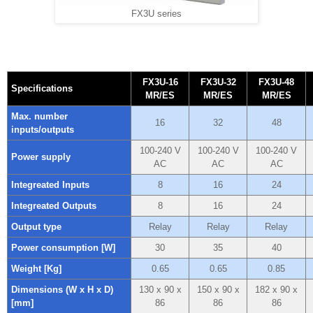
FX3U series
FX3U-16
FX3U-32
FX3U-48
Specifications
MR/ES
MR/ES
MR/ES
Max. number
16
32
48
inputs/outputs
100-240 V
100-240 V
100-240 V
Power supply
AC
AC
AC
Integreated Inputs
8
16
24
Integreated Outputs
8
16
24
Output type
Relay
Relay
Relay
Power consumption [W]
30
35
40
Weight [Kg]
0.65
0.65
0.85
Dimensions (W x H x D)
130 x 90 x
150 x 90 x
182 x 90 x
[mm]
86
86
86