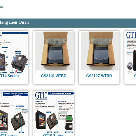
mi
Hàng Liên Quan
T14 Series
GS2110-WTBD
GS2107-WTBD
T11 series
GT10 Series