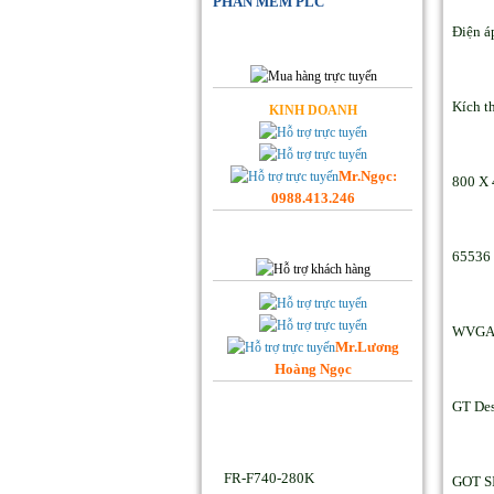
PHẦN MỀM PLC
Điện 
Đặt Hàng Online
Kích t
KINH DOANH
Mr.Ngọc:
800 X 
0988.413.246
Hỗ trợ Khách hàng
65536
WVG
Mr.Lương
Hoàng Ngọc
Facebook Hoplongtech
GT Des
Sản phẩm Hot
FR-F740-280K
GOT S