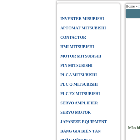
Home »
Danh Mục Sản Phẩm
INVERTER MISUBISHI
APTOMAT MITSUBISHI
CONTACTOR
HMI MITSUBISHI
MOTOR MITSUBISHI
PIN MITSUBISHI
PLC A MITSUBISHI
PLC Q MITSUBISHI
PLC FX MITSUBISHI
SERVO AMPLIFIER
SERVO MOTOR
JAPANESE EQUIPMENT
Màn h
BẢNG GIÁ BIẾN TẦN