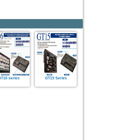
GT16 series
GT15 Series