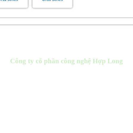
Công ty cổ phần công nghệ Hợp Long
Store : 96 Kim Ngưu, Hai Bà Trưng, Hà Nội
Office: Tầng 3 - HH01 -87 Lĩnh Nam - Hoàng Mai - Hà Nội
Kho hàng: 972 Bạch Đằng - Hai Bà Trưng - Hà Nội
Factoy : 22 ngõ 64 Sài Đồng, Long Biên, Hà Nội
Email :
info@hoplongtech.com.vn
Hotline : 1900 6536
ation
Biến tần LS
Biến tần Toshiba
Idec Việt Nam
Autonics Việt Nam
Biế