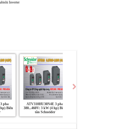
3 pha
ATV310HU30N4E 3 pha
ATV310HU22N4E 3 pha
 hp) Biến
380...460V: 3 kW (4 hp) Biến
380...460V: 2.2 kW (3 hp) Biến
r
tần Schneider
tần Schneider