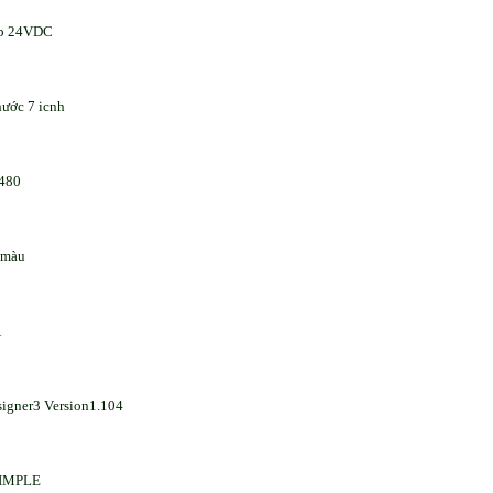
áp 24VDC
hước 7 icnh
480
 màu
A
igner3 Version1.104
IMPLE