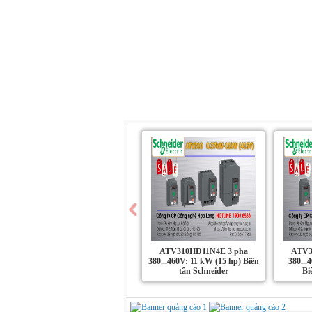
Trang chủ
Giới Thiệu
Sản Phẩm
ATV310HD11N4E 3 pha
ATV3
380...460V: 11 kW (15 hp) Biến
380...
tần Schneider
Bi