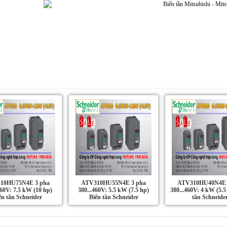
Dự án | Ứng dụng
Liên Hệ
Tin Tức
10HU75N4E 3 pha
ATV310HU55N4E 3 pha
ATV310HU40N4E 
460V: 7.5 kW (10 hp)
380...460V: 5.5 kW (7.5 hp)
380...460V: 4 kW (5.5
ến tần Schneider
Biến tần Schneider
tần Schneide