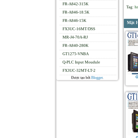
FR-A842-315K
Tag:
h
FR-A846-18.5K
FR-A846-15K
Mặt 
FX3UC-16MT/DSS
MR-J4-70A-RJ
FR-A840-280K
GT1275-VNBA
Q-PLC Input Moudule
FX3UC-32MT-LT-2
G
Được tạo bởi
Blogger
.
G