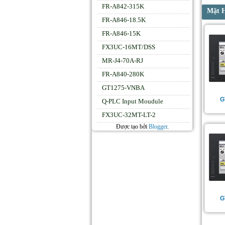
FR-A842-315K
Mặt 
FR-A846-18.5K
FR-A846-15K
FX3UC-16MT/DSS
MR-J4-70A-RJ
FR-A840-280K
GT1275-VNBA
G
Q-PLC Input Moudule
FX3UC-32MT-LT-2
Được tạo bởi
Blogger
.
G