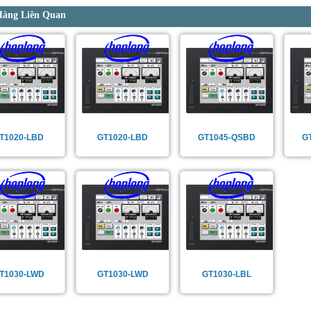
Hàng Liên Quan
T1020-LBD
GT1020-LBD
GT1045-QSBD
G
T1030-LWD
GT1030-LWD
GT1030-LBL