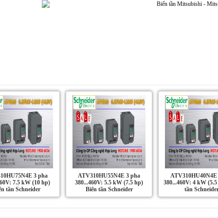
Dự án | Ứng dụng
Liên Hệ
Tin Tức
10HU75N4E 3 pha
ATV310HU55N4E 3 pha
ATV310HU40N4E 
460V: 7.5 kW (10 hp)
380...460V: 5.5 kW (7.5 hp)
380...460V: 4 kW (5.5
ến tần Schneider
Biến tần Schneider
tần Schneide