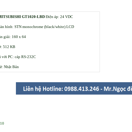
MITSUBISHI GT1020-LBD
Điện áp: 24 VDC
àn hình: STN monochrome (black/white) LCD
n giải: 160 x 64
ớ: 512 KB
i với PC: cáp RS-232C
ứ: Nhật Bản
t10