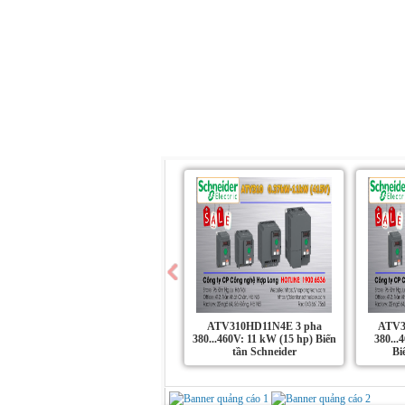
Trang chủ
Giới Thiệu
Sản Phẩm
ATV310HD11N4E 3 pha
ATV3
380...460V: 11 kW (15 hp) Biến
380...
tần Schneider
Bi