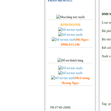
PHẦN MỀM PLC
Đặt Hàng Online
HMI 
Loại m
KINH DOANH
Độ phâ
Bộ nh
Mr.Ngọc:
0988.413.246
Kết nố
Hỗ trợ Khách hàng
Xuất x
Mr.Lương
Hoàng Ngọc
Facebook Hoplongtech
Sản phẩm Hot
Tag:
g
FR-F740-280K