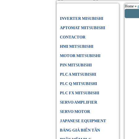
Home »
Danh Mục Sản Phẩm
INVERTER MISUBISHI
APTOMAT MITSUBISHI
CONTACTOR
HMI MITSUBISHI
MOTOR MITSUBISHI
PIN MITSUBISHI
PLC A MITSUBISHI
PLC Q MITSUBISHI
PLC FX MITSUBISHI
SERVO AMPLIFIER
SERVO MOTOR
JAPANESE EQUIPMENT
BẢNG GIÁ BIẾN TẦN