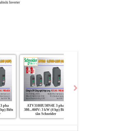
3 pha
ATV310HU30N4E 3 pha
ATV310HU22N4E 3 pha
 hp) Biến
380...460V: 3 kW (4 hp) Biến
380...460V: 2.2 kW (3 hp) Biến
r
tần Schneider
tần Schneider