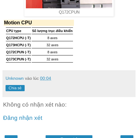
Q172CPUN
Motion CPU
CPU type
Số lượng trục điều khiển
Q172HCPU (-T)
8 axes
Q173HCPU (-T)
32 axes
Q172CPUN (-T)
8 axes
Q173CPUN (-T)
32 axes
Unknown
vào lúc
00:04
Chia sẻ
Không có nhận xét nào:
Đăng nhận xét