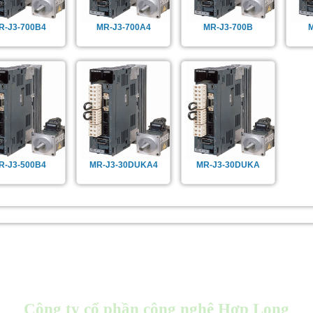
R-J3-700B4
MR-J3-700A4
MR-J3-700B
R-J3-500B4
MR-J3-30DUKA4
MR-J3-30DUKA
Công ty cổ phần công nghệ Hợp Long