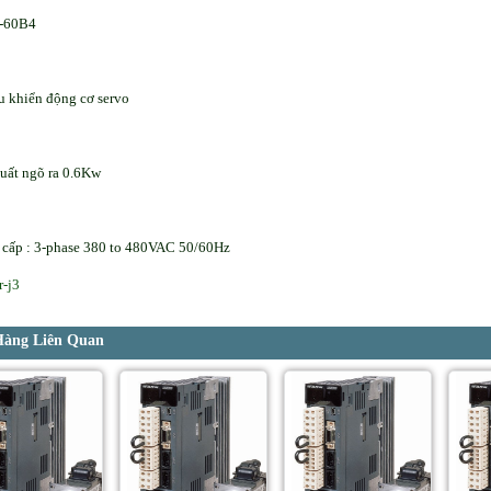
-60B4
u khiển động cơ servo
uất ngõ ra 0.6Kw
cấp : 3-phase 380 to 480VAC 50/60Hz
r-j3
Hàng Liên Quan