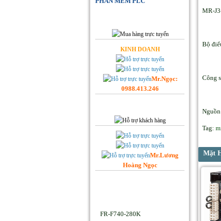
PHẦN MỀM PLC
MR-J3
Đặt Hàng Online
Bộ điể
KINH DOANH
Công s
Mr.Ngọc:
0988.413.246
Hỗ trợ Khách hàng
Nguồn 
Tag:
m
Mặt 
Mr.Lương
Hoàng Ngọc
Facebook Hoplongtech
Sản phẩm Hot
FR-F740-280K