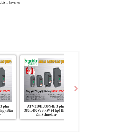
3 pha
ATV310HU30N4E 3 pha
ATV310HU22N4E 3 pha
 hp) Biến
380...460V: 3 kW (4 hp) Biến
380...460V: 2.2 kW (3 hp) Biến
r
tần Schneider
tần Schneider