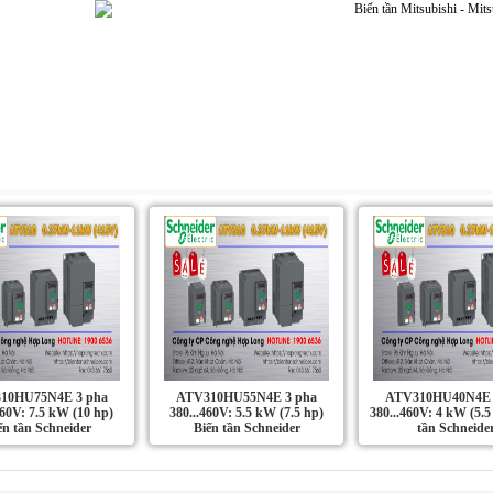
Dự án | Ứng dụng
Liên Hệ
Tin Tức
10HU75N4E 3 pha
ATV310HU55N4E 3 pha
ATV310HU40N4E 
460V: 7.5 kW (10 hp)
380...460V: 5.5 kW (7.5 hp)
380...460V: 4 kW (5.5
ến tần Schneider
Biến tần Schneider
tần Schneide