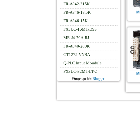
FR-A842-315K
M
FR-A846-18.5K
FR-A846-15K
FX3UC-16MT/DSS
MR-J4-70A-RJ
FR-A840-280K
GT1275-VNBA
Q-PLC Input Moudule
FX3UC-32MT-LT-2
M
Được tạo bởi
Blogger
.