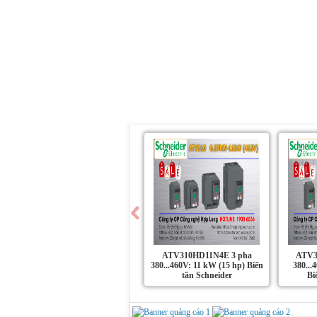
Trang chủ
Giới Thiệu
Sản Phẩm
ATV310HD11N4E 3 pha
ATV3
380...460V: 11 kW (15 hp) Biến
380...
tần Schneider
Bi