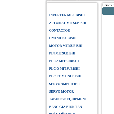
Home »
Danh Mục Sản Phẩm
INVERTER MISUBISHI
APTOMAT MITSUBISHI
CONTACTOR
HMI MITSUBISHI
MOTOR MITSUBISHI
PIN MITSUBISHI
PLC A MITSUBISHI
PLC Q MITSUBISHI
PLC FX MITSUBISHI
SERVO AMPLIFIER
SERVO MOTOR
JAPANESE EQUIPMENT
BẢNG GIÁ BIẾN TẦN