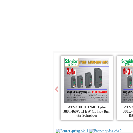
Trang chủ
Giới Thiệu
Sản Phẩm
ATV310HD11N4E 3 pha
ATV3
380...460V: 11 kW (15 hp) Biến
380...
tần Schneider
Bi