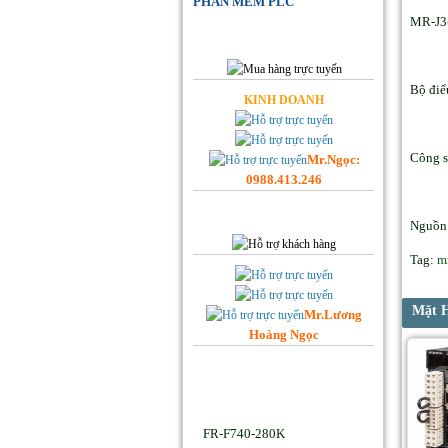
PHẦN MỀM PLC
MR-J3
Đặt Hàng Online
Bộ điể
KINH DOANH
Công s
Mr.Ngọc:
0988.413.246
Hỗ trợ Khách hàng
Nguồn 
Tag:
m
Mặt 
Mr.Lương
Hoàng Ngọc
Facebook Hoplongtech
Sản phẩm Hot
FR-F740-280K