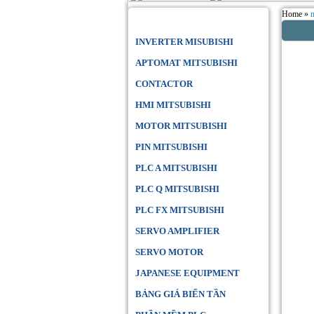
Home »
Danh Mục Sản Phẩm
INVERTER MISUBISHI
APTOMAT MITSUBISHI
CONTACTOR
HMI MITSUBISHI
MOTOR MITSUBISHI
PIN MITSUBISHI
PLC A MITSUBISHI
PLC Q MITSUBISHI
PLC FX MITSUBISHI
SERVO AMPLIFIER
SERVO MOTOR
JAPANESE EQUIPMENT
BẢNG GIÁ BIẾN TẦN