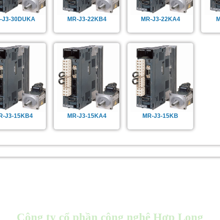
-J3-30DUKA
MR-J3-22KB4
MR-J3-22KA4
M
R-J3-15KB4
MR-J3-15KA4
MR-J3-15KB
Công ty cổ phần công nghệ Hợp Long