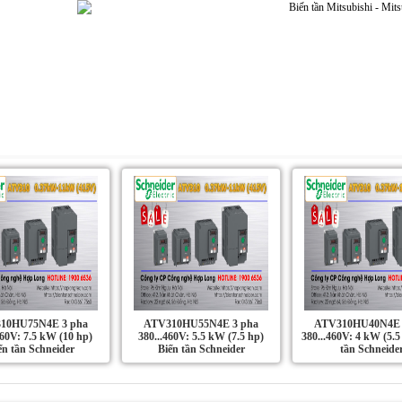
Dự án | Ứng dụng
Liên Hệ
Tin Tức
10HU75N4E 3 pha
ATV310HU55N4E 3 pha
ATV310HU40N4E 
460V: 7.5 kW (10 hp)
380...460V: 5.5 kW (7.5 hp)
380...460V: 4 kW (5.5
ến tần Schneider
Biến tần Schneider
tần Schneide