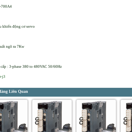
-700A4
u khiển động cơ servo
uất ngõ ra 7Kw
cấp : 3-phase 380 to 480VAC 50/60Hz
r-j3
Hàng Liên Quan