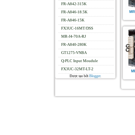
FR-A842-315K
MR
FR-A846-18.5K
FR-A846-15K
FX3UC-16MT/DSS
MR-J4-70A-RJ
FR-A840-280K
GT1275-VNBA
Q-PLC Input Moudule
FX3UC-32MT-LT-2
M
Được tạo bởi
Blogger
.