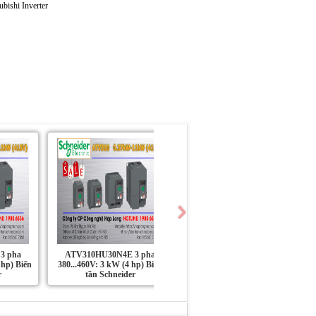
3 pha
ATV310HU30N4E 3 pha
ATV310HU22N4E 3 pha
 hp) Biến
380...460V: 3 kW (4 hp) Biến
380...460V: 2.2 kW (3 hp) Biến
r
tần Schneider
tần Schneider