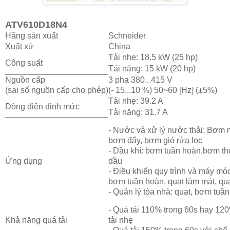
ATV610D18N4
Hãng sản xuất
Schneider
Xuất xứ
China
Tải nhẹ: 18.5 kW (25 hp)
Công suất
Tải nặng: 15 kW (20 hp)
Nguồn cấp
3 pha 380...415 V
(sai số nguồn cấp cho phép)
(- 15...10 %) 50~60 [Hz] (±5%)
Tải nhẹ: 39.2 A
Dòng điện định mức
Tải nặng: 31.7 A
- Nước và xử lý nước thải: Bơm 
bơm đẩy, bơm gió rửa lọc
- Dầu khí: bơm tuần hoàn,bơm t
Ứng dụng
dầu
- Điều khiển quy trình và máy móc
bơm tuần hoàn, quạt làm mát, quạ
- Quản lý tòa nhà: quạt, bơm tuầ
- Quá tải 110% trong 60s hay 120
Khả năng quá tải
tải nhẹ