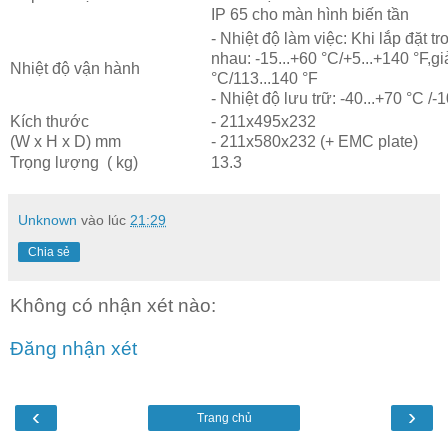
IP 65 cho màn hình biến tần
- Nhiệt độ làm việc: Khi lắp đặt tr
nhau: -15...+60 °C/+5...+140 °F,g
Nhiệt độ vận hành
°C/113...140 °F
- Nhiệt độ lưu trữ: -40...+70 °C /-
Kích thước
- 211x495x232
(W x H x D) mm
- 211x580x232 (+ EMC plate)
Trọng lượng
( kg)
13.3
Unknown
vào lúc
21:29
Chia sẻ
Không có nhận xét nào:
Đăng nhận xét
‹
›
Trang chủ