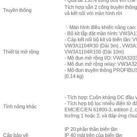
- Quá tải 150% trong 60s với chế 
Tích hợp sẵn 2 cổng truyền thôn
Truyền thông
và kết nối với màn hình rời
'- Màn hình điều khiển nâng cao
-
Bộ kít lắp đặt màn hình:
VW3A1
-
Cáp kết nối bộ kít và biến tần:
V
VW3A1104R30
(Dài 3m)
,
VW3A
Thiết bị mở rộng
VW3A1104R100
(Dài 10m)
-
Mô đun mở rộng I/O:
VW3A320
-
Mô đun mở rộng relay:
VW3A32
-
Mô-đun truyền thông PROFIBU
(0.14 kg)
- Tích hợp: Cuộn kháng DC đầu v
- Tích hợp bộ lọc nhiễu điện từ 
Tính năng khác
EMCIEC/EN 61800-3, edition 2, c
trường 1 hoặc 2, và đáp ứng c
IP 20 phần thân biến tần
Cấp bảo vệ
IP 40 mặt trên của biến tần